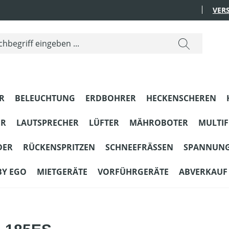
VER
R
BELEUCHTUNG
ERDBOHRER
HECKENSCHEREN
ER
LAUTSPRECHER
LÜFTER
MÄHROBOTER
MULTI
DER
RÜCKENSPRITZEN
SCHNEEFRÄSSEN
SPANNUN
BY EGO
MIETGERÄTE
VORFÜHRGERÄTE
ABVERKAUF