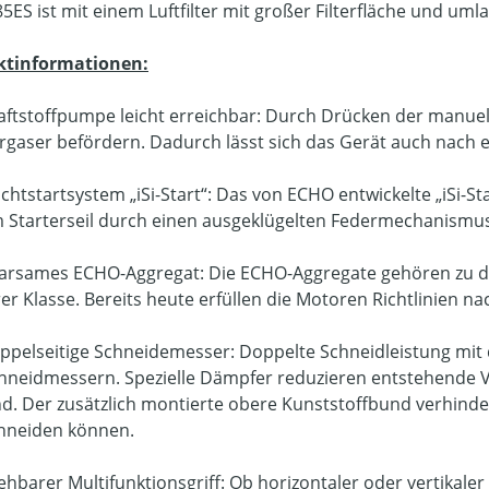
5ES ist mit einem Luftfilter mit großer Filterfläche und u
ktinformationen:
aftstoffpumpe leicht erreichbar: Durch Drücken der manuelle
rgaser befördern. Dadurch lässt sich das Gerät auch nach ei
ichtstartsystem „iSi-Start“: Das von ECHO entwickelte „iSi-S
 Starterseil durch einen ausgeklügelten Federmechanismus
arsames ECHO-Aggregat: Die ECHO-Aggregate gehören zu de
rer Klasse. Bereits heute erfüllen die Motoren Richtlinie
ppelseitige Schneidemesser: Doppelte Schneidleistung mit 
hneidmessern. Spezielle Dämpfer reduzieren entstehende Vi
nd. Der zusätzlich montierte obere Kunststoffbund verhinde
hneiden können.
ehbarer Multifunktionsgriff: Ob horizontaler oder vertikaler