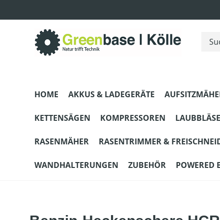
m Hauptinhalt springen
Zur Suche springen
Zur Hauptnavigation springen
HOME
AKKUS & LADEGERÄTE
AUFSITZMÄHE
KETTENSÄGEN
KOMPRESSOREN
LAUBBLÄS
RASENMÄHER
RASENTRIMMER & FREISCHNEI
WANDHALTERUNGEN
ZUBEHÖR
POWERED 