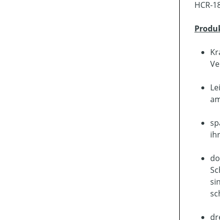
HCR-18
Produ
Kr
Ve
Le
am
sp
ih
do
Sc
si
sc
dr