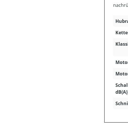
nachrü
Hubra
Kette
Klass
Motor
Motor
Schal
dB(A)
Schni