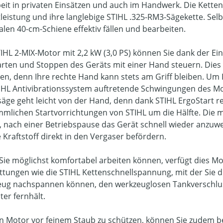
beit in privaten Einsätzen und auch im Handwerk. Die Kett
tleistung und ihre langlebige STIHL .325-RM3-Sägekette. S
alen 40-cm-Schiene effektiv fällen und bearbeiten.
IHL 2-MIX-Motor mit 2,2 kW (3,0 PS) können Sie dank der E
arten und Stoppen des Geräts mit einer Hand steuern. Dies 
en, denn Ihre rechte Hand kann stets am Griff bleiben. Um
IHL Antivibrationssystem auftretende Schwingungen des Mo
äge geht leicht von der Hand, denn dank STIHL ErgoStart re
mlichen Startvorrichtungen von STIHL um die Hälfte. Die 
 nach einer Betriebspause das Gerät schnell wieder anzuw
Kraftstoff direkt in den Vergaser befördern.
Sie möglichst komfortabel arbeiten können, verfügt dies M
ttungen wie die STIHL Kettenschnellspannung, mit der Sie di
ug nachspannen können, den werkzeuglosen Tankverschluss
ter fernhält.
 Motor vor feinem Staub zu schützen, können Sie zudem bei