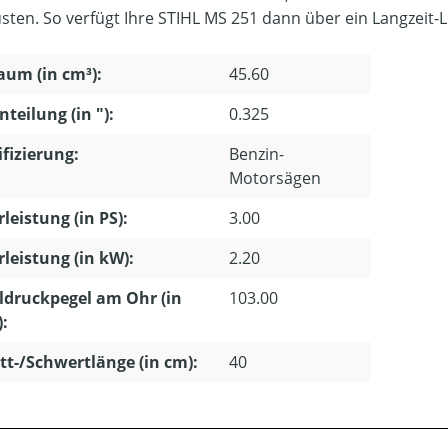
sten. So verfügt Ihre STIHL MS 251 dann über ein Langzeit-Lu
um (in cm³):
45.60
nteilung (in "):
0.325
ifizierung:
Benzin-
Motorsägen
leistung (in PS):
3.00
leistung (in kW):
2.20
ldruckpegel am Ohr (in
103.00
):
tt-/Schwertlänge (in cm):
40