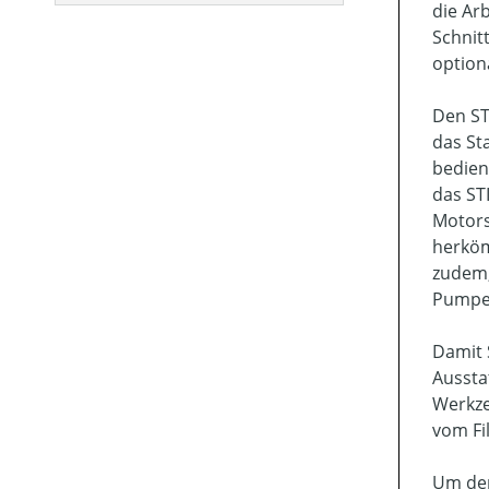
die Ar
Schnit
option
Den ST
das St
bedien
das ST
Motors
herköm
zudem,
Pumpe 
Damit 
Aussta
Werkze
vom Fil
Um den