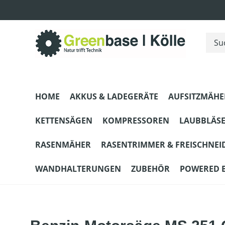
m Hauptinhalt springen
Zur Suche springen
Zur Hauptnavigation springen
HOME
AKKUS & LADEGERÄTE
AUFSITZMÄHE
KETTENSÄGEN
KOMPRESSOREN
LAUBBLÄS
RASENMÄHER
RASENTRIMMER & FREISCHNEI
WANDHALTERUNGEN
ZUBEHÖR
POWERED 