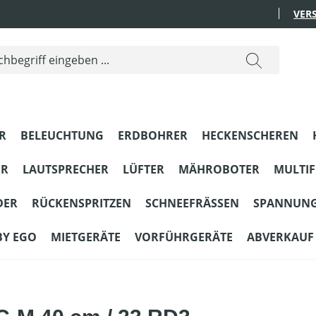
VER
R
BELEUCHTUNG
ERDBOHRER
HECKENSCHEREN
ER
LAUTSPRECHER
LÜFTER
MÄHROBOTER
MULTI
DER
RÜCKENSPRITZEN
SCHNEEFRÄSSEN
SPANNUN
BY EGO
MIETGERÄTE
VORFÜHRGERÄTE
ABVERKAUF