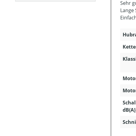
Sehr g
Lange S
Einfac
Hubra
Kette
Klass
Motor
Motor
Schal
dB(A)
Schni