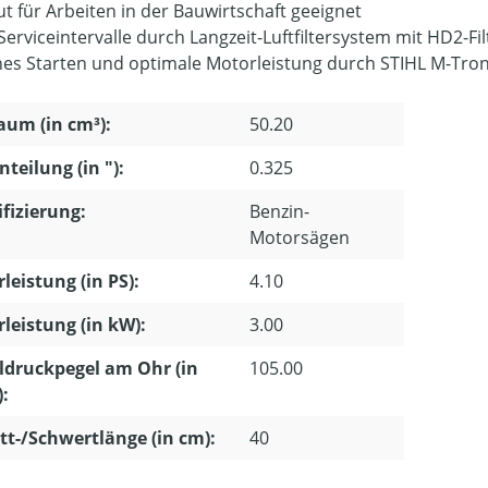
ut für Arbeiten in der Bauwirtschaft geeignet
erviceintervalle durch Langzeit-Luftfiltersystem mit HD2-Fil
hes Starten und optimale Motorleistung durch STIHL M-Tron
um (in cm³):
50.20
nteilung (in "):
0.325
ifizierung:
Benzin-
Motorsägen
leistung (in PS):
4.10
leistung (in kW):
3.00
ldruckpegel am Ohr (in
105.00
):
tt-/Schwertlänge (in cm):
40