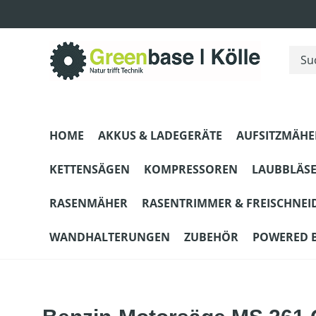
m Hauptinhalt springen
Zur Suche springen
Zur Hauptnavigation springen
HOME
AKKUS & LADEGERÄTE
AUFSITZMÄHE
KETTENSÄGEN
KOMPRESSOREN
LAUBBLÄS
RASENMÄHER
RASENTRIMMER & FREISCHNEI
WANDHALTERUNGEN
ZUBEHÖR
POWERED 