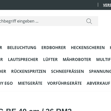
VER
R
BELEUCHTUNG
ERDBOHRER
HECKENSCHEREN
ER
LAUTSPRECHER
LÜFTER
MÄHROBOTER
MULTI
DER
RÜCKENSPRITZEN
SCHNEEFRÄSSEN
SPANNUN
BY EGO
MIETGERÄTE
VORFÜHRGERÄTE
ABVERKAUF