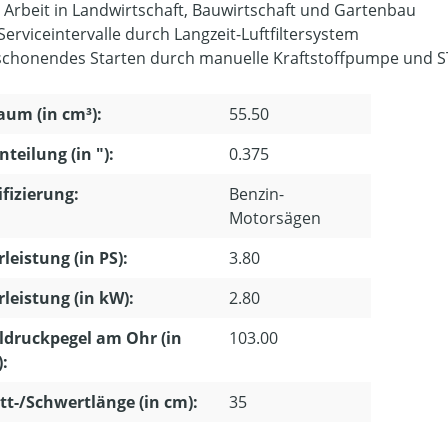
e Arbeit in Landwirtschaft, Bauwirtschaft und Gartenbau
Serviceintervalle durch Langzeit-Luftfiltersystem
schonendes Starten durch manuelle Kraftstoffpumpe und S
um (in cm³):
55.50
nteilung (in "):
0.375
ifizierung:
Benzin-
Motorsägen
leistung (in PS):
3.80
leistung (in kW):
2.80
ldruckpegel am Ohr (in
103.00
):
tt-/Schwertlänge (in cm):
35