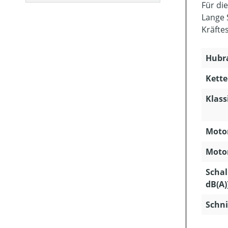
Für di
Lange 
Kräfte
Hubra
Kette
Klass
Motor
Motor
Schal
dB(A)
Schni