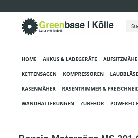
m Hauptinhalt springen
Zur Suche springen
Zur Hauptnavigation springen
HOME
AKKUS & LADEGERÄTE
AUFSITZMÄHE
KETTENSÄGEN
KOMPRESSOREN
LAUBBLÄS
RASENMÄHER
RASENTRIMMER & FREISCHNEI
WANDHALTERUNGEN
ZUBEHÖR
POWERED 