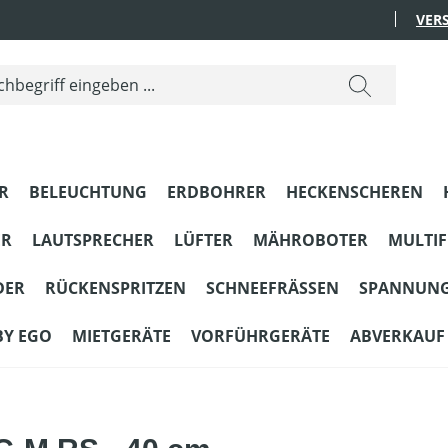
VER
R
BELEUCHTUNG
ERDBOHRER
HECKENSCHEREN
ER
LAUTSPRECHER
LÜFTER
MÄHROBOTER
MULTI
DER
RÜCKENSPRITZEN
SCHNEEFRÄSSEN
SPANNUN
BY EGO
MIETGERÄTE
VORFÜHRGERÄTE
ABVERKAUF