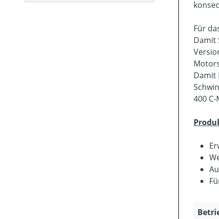
konseq
Für da
Damit 
Versio
Motors
Damit 
Schwin
400 C-
Produ
Er
We
Au
Fü
Betri