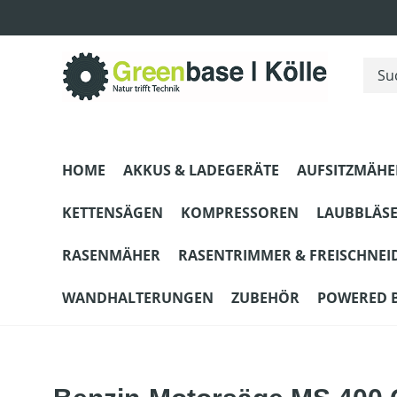
m Hauptinhalt springen
Zur Suche springen
Zur Hauptnavigation springen
HOME
AKKUS & LADEGERÄTE
AUFSITZMÄHE
KETTENSÄGEN
KOMPRESSOREN
LAUBBLÄS
RASENMÄHER
RASENTRIMMER & FREISCHNEI
WANDHALTERUNGEN
ZUBEHÖR
POWERED 