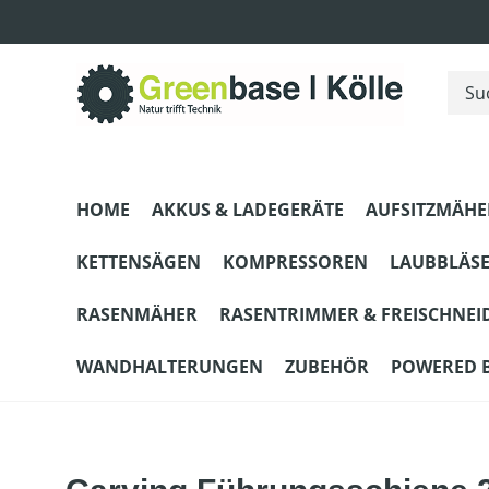
m Hauptinhalt springen
Zur Suche springen
Zur Hauptnavigation springen
HOME
AKKUS & LADEGERÄTE
AUFSITZMÄHE
KETTENSÄGEN
KOMPRESSOREN
LAUBBLÄS
RASENMÄHER
RASENTRIMMER & FREISCHNEI
WANDHALTERUNGEN
ZUBEHÖR
POWERED 