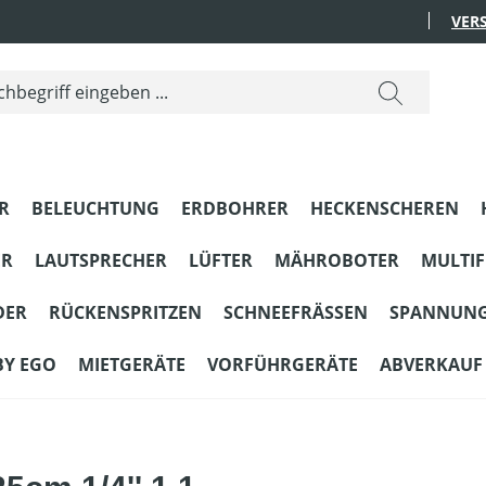
VER
R
BELEUCHTUNG
ERDBOHRER
HECKENSCHEREN
ER
LAUTSPRECHER
LÜFTER
MÄHROBOTER
MULTI
DER
RÜCKENSPRITZEN
SCHNEEFRÄSSEN
SPANNUN
BY EGO
MIETGERÄTE
VORFÜHRGERÄTE
ABVERKAUF