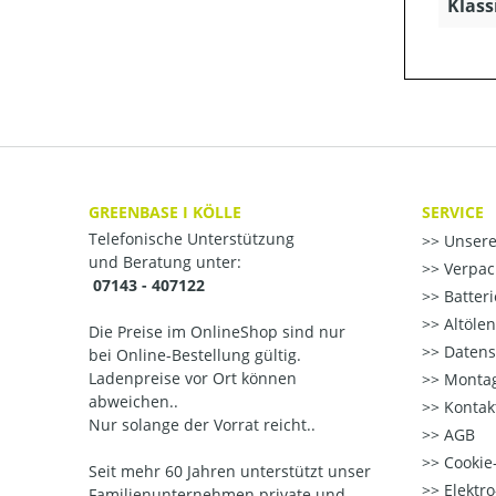
Klass
GREENBASE I KÖLLE
SERVICE
Telefonische Unterstützung
Unsere
und Beratung unter:
Verpac
07143 - 407122
Batter
Altöle
Die Preise im OnlineShop sind nur
Datens
bei Online-Bestellung gültig.
Ladenpreise vor Ort können
Montag
abweichen..
Kontak
Nur solange der Vorrat reicht..
AGB
Cookie-
Seit mehr 60 Jahren unterstützt unser
Elektr
Familienunternehmen private und