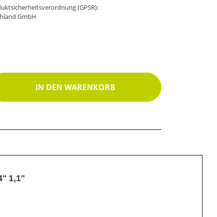
uktsicherheitsverordnung (GPSR):
schland GmbH
ib den gewünschten Wert ein oder benutz
IN DEN WARENKORB
' 1,1"