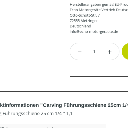
Herstellerangaben gemäß EU-Prod
Echo Motorgeräte Vertrieb Deut
Otto-Schott-Str. 7
72555 Metzingen
Deutschland
info@echo-motorgeraete.de
Produkt Anzahl: G
ktinformationen "Carving Führungsschiene 25cm 1/4'
g Führungsschiene 25 cm 1/4 '' 1,1