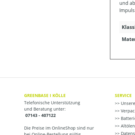
und ab
Impuls
Klass
Mater
GREENBASE I KÖLLE
SERVICE
Telefonische Unterstützung
Unsere
und Beratung unter:
Verpac
07143 - 407122
Batter
Altöle
Die Preise im OnlineShop sind nur
Datens
bei Online-Bestellung gültig.