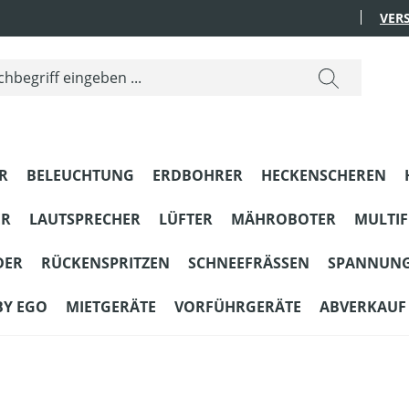
VER
R
BELEUCHTUNG
ERDBOHRER
HECKENSCHEREN
ER
LAUTSPRECHER
LÜFTER
MÄHROBOTER
MULTI
DER
RÜCKENSPRITZEN
SCHNEEFRÄSSEN
SPANNUN
BY EGO
MIETGERÄTE
VORFÜHRGERÄTE
ABVERKAUF