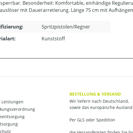
sperrbar. Besonderheit: Komfortable, einhändige Regulie
auslöser mit Dauerarretierung. Länge 75 cm mit Aufhängem
ifizierung:
Spritzpistolen/Regner
ialart:
Kunststoff
BESTELLUNG & VERSAND
Wir liefern nach Deutschland,
 Leistungen
sowie das europäische Ausland
kungsverordnung
ieentsorgung
Per GLS oder Spedition
ntsorgung
chutz
die Versandkosten finden Sie hi