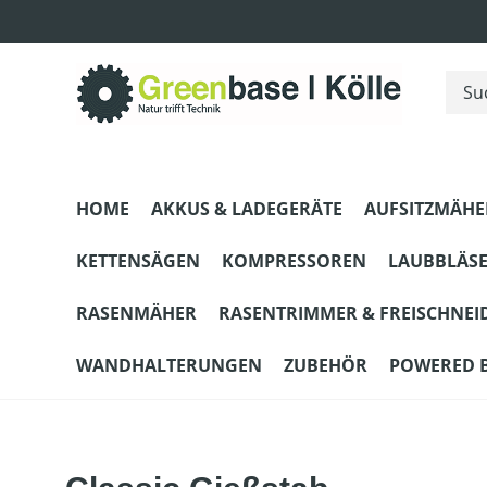
m Hauptinhalt springen
Zur Suche springen
Zur Hauptnavigation springen
HOME
AKKUS & LADEGERÄTE
AUFSITZMÄHE
KETTENSÄGEN
KOMPRESSOREN
LAUBBLÄS
RASENMÄHER
RASENTRIMMER & FREISCHNEI
WANDHALTERUNGEN
ZUBEHÖR
POWERED 