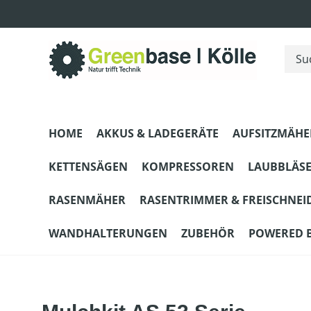
m Hauptinhalt springen
Zur Suche springen
Zur Hauptnavigation springen
HOME
AKKUS & LADEGERÄTE
AUFSITZMÄHE
KETTENSÄGEN
KOMPRESSOREN
LAUBBLÄS
RASENMÄHER
RASENTRIMMER & FREISCHNEI
WANDHALTERUNGEN
ZUBEHÖR
POWERED 