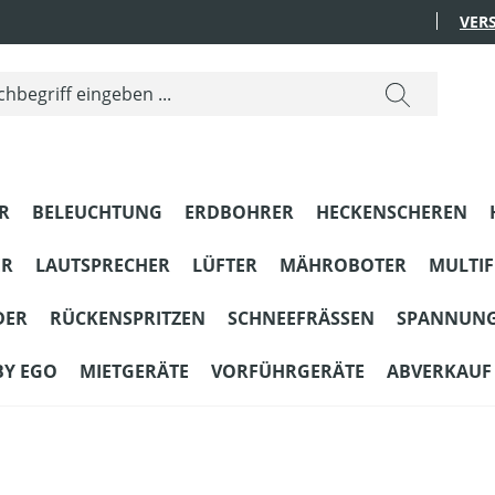
VER
R
BELEUCHTUNG
ERDBOHRER
HECKENSCHEREN
ER
LAUTSPRECHER
LÜFTER
MÄHROBOTER
MULTI
DER
RÜCKENSPRITZEN
SCHNEEFRÄSSEN
SPANNUN
BY EGO
MIETGERÄTE
VORFÜHRGERÄTE
ABVERKAUF