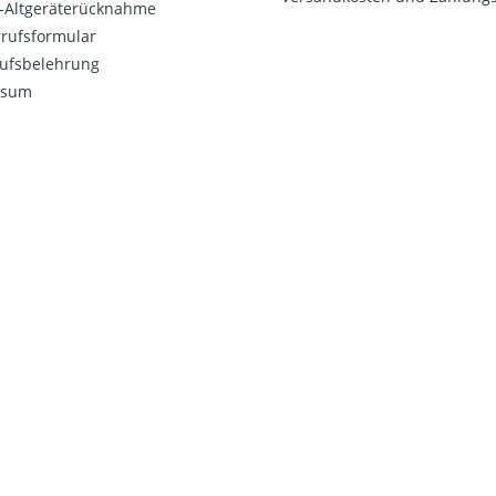
o-Altgeräterücknahme
rufsformular
ufsbelehrung
ssum