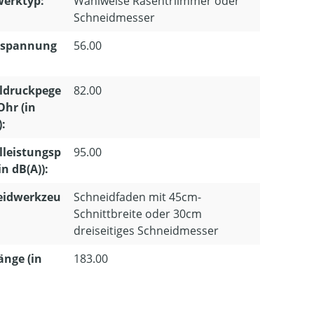
erktyp:
Wahlweise Rasentriimmer oder
Schneidmesser
spannung
56.00
:
ldruckpege
82.00
Ohr (in
):
lleistungsp
95.00
in dB(A)):
eidwerkzeu
Schneidfaden mit 45cm-
Schnittbreite oder 30cm
dreiseitiges Schneidmesser
länge (in
183.00