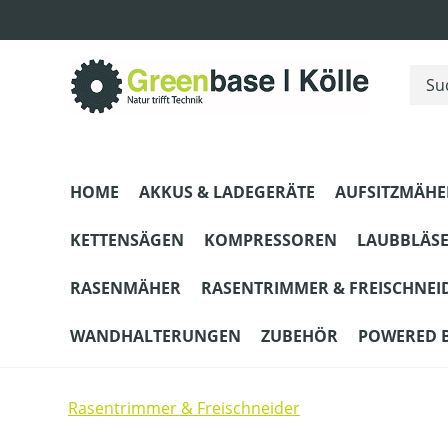
m Hauptinhalt springen
Zur Suche springen
Zur Hauptnavigation springen
HOME
AKKUS & LADEGERÄTE
AUFSITZMÄHE
KETTENSÄGEN
KOMPRESSOREN
LAUBBLÄS
RASENMÄHER
RASENTRIMMER & FREISCHNEI
WANDHALTERUNGEN
ZUBEHÖR
POWERED 
Rasentrimmer & Freischneider