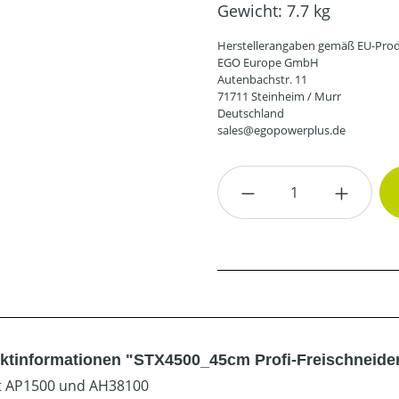
Gewicht:
7.7 kg
Herstellerangaben gemäß EU-Prod
EGO Europe GmbH
Autenbachstr. 11
71711 Steinheim / Murr
Deutschland
sales@egopowerplus.de
Produkt Anzahl: G
ktinformationen "STX4500_45cm Profi-Freischneide
t AP1500 und AH38100