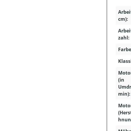
Arbei
cm):
Arbei
zahl:
Farbe
Klass
Motor
(in
Umdr
min):
Moto
(Hers
hnun