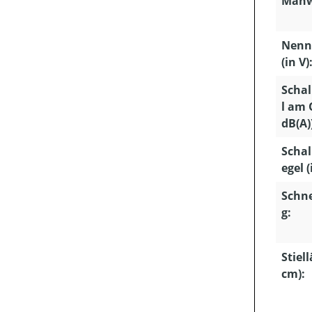
Mähw
Nenn
(in V)
Schal
l am 
dB(A)
Schal
egel (
Schn
g:
Stiel
cm):