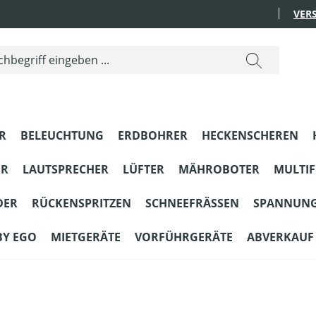
VER
R
BELEUCHTUNG
ERDBOHRER
HECKENSCHEREN
ER
LAUTSPRECHER
LÜFTER
MÄHROBOTER
MULTI
DER
RÜCKENSPRITZEN
SCHNEEFRÄSSEN
SPANNUN
BY EGO
MIETGERÄTE
VORFÜHRGERÄTE
ABVERKAUF