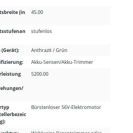
tsbreite (in
45.00
tsstufenan
stufenlos
 (Gerät):
Anthrazit / Grün
ifizierung:
Akku-Sensen/Akku-Trimmer
leistung
5200.00
ehungen/
rtyp
Bürstenloser 56V-Elektromotor
tellerbezeic
g):