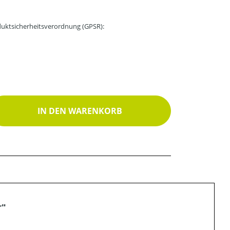
uktsicherheitsverordnung (GPSR):
ib den gewünschten Wert ein oder benutz
IN DEN WARENKORB
r"